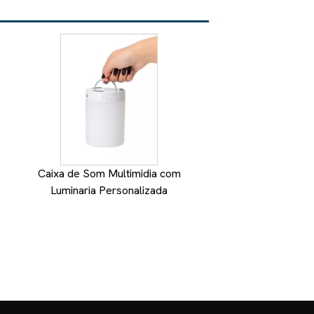
Caixa de Som Multimidia com
Caixa de som Blue
Luminaria Personalizada
Brindes