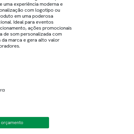
ce uma experiência moderna e
rsonalização com logotipo ou
 produto em uma poderosa
onal. Ideal para eventos
acionamento, ações promocionais
ixa de som personalizada com
 da marca e gera alto valor
boradores.
ra
o orçamento