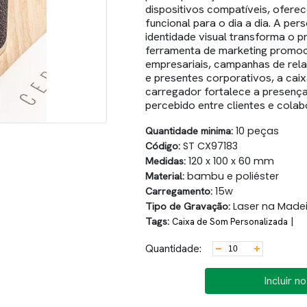
dispositivos compatíveis, ofere
funcional para o dia a dia. A pe
identidade visual transforma o
ferramenta de marketing promoci
empresariais, campanhas de rel
e presentes corporativos, a ca
carregador fortalece a presença
percebido entre clientes e cola
Quantidade minima:
10 peças
Código:
ST CX97183
Medidas:
120 x 100 x 60 mm
Material:
bambu e poliéster
Carregamento:
15w
Tipo de Gravação:
Laser na Madei
Tags:
|
Caixa de Som Personalizada
Quantidade:
Incluir n