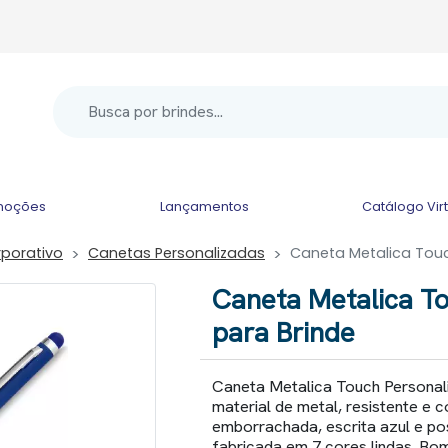
moções
Lançamentos
Catálogo Vir
rporativo
Canetas Personalizadas
Caneta Metalica Touc
Caneta Metalica T
para Brinde
Caneta Metalica Touch Personal
material de metal, resistente e c
emborrachada, escrita azul e pos
fabricada em 7 cores lindas. Bo