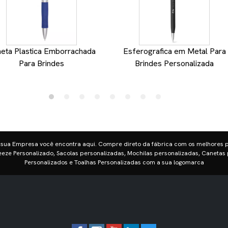
eta Plastica Emborrachada
Esferografica em Metal Para
Para Brindes
Brindes Personalizada
 sua Empresa você encontra aqui. Compre direto da fábrica com os melhores 
eze Personalizado, Sacolas personalizadas, Mochilas personalizadas, Canetas 
Personalizados e Toalhas Personalizadas com a sua logomarca