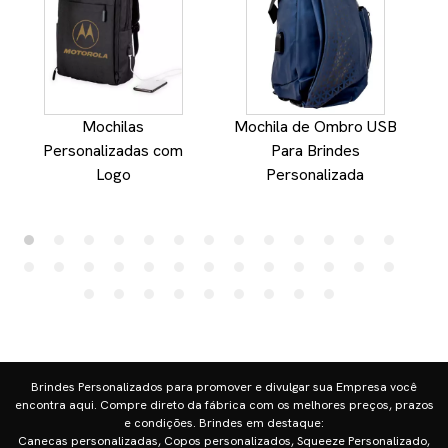
Mochilas
Mochila de Ombro USB
M
Personalizadas com
Para Brindes
Logo
Personalizada
Brindes Personalizados para promover e divulgar sua Empresa você
encontra aqui. Compre direto da fábrica com os melhores preços, prazos
e condições. Brindes em destaque:
Canecas personalizadas, Copos personalizados, Squeeze Personalizado,