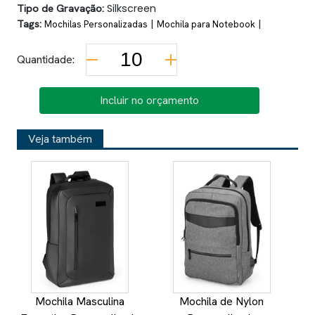
Tipo de Gravação:
Silkscreen
Tags:
|
|
Mochilas Personalizadas
Mochila para Notebook
Quantidade:
Incluir no orçamento
Veja também
Mochila Masculina
Mochila de Nylon
M