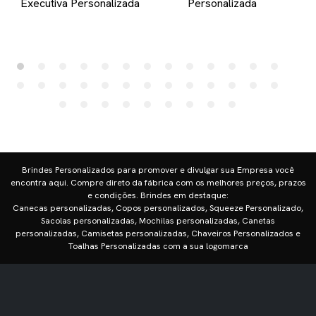
Executiva Personalizada
Personalizada
Brindes Personalizados para promover e divulgar sua Empresa você
encontra aqui. Compre direto da fábrica com os melhores preços, prazos
e condições. Brindes em destaque:
Canecas personalizadas, Copos personalizados, Squeeze Personalizado,
Sacolas personalizadas, Mochilas personalizadas, Canetas
personalizadas, Camisetas personalizadas, Chaveiros Personalizados e
Toalhas Personalizadas com a sua logomarca