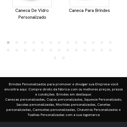
Caneca De Vidro
Caneca Para Brindes
Personalizado
J
Brindes Personalizados para promover e divulgar sua Empresa você
encontra aqui. Compre direto da fábrica com os melhores preços, prazos
e condições. Brindes em destaque:
Canecas personalizadas, Copos personalizados, Squeeze Personalizado,
Sacolas personalizadas, Mochilas personalizadas, Canetas
personalizadas, Camisetas personalizadas, Chaveiros Personalizados e
Toalhas Personalizadas com a sua logomarca