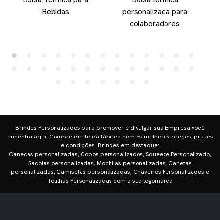
Bebidas
personalizada para
colaboradores
Brindes Personalizados para promover e divulgar sua Empresa você
encontra aqui. Compre direto da fábrica com os melhores preços, prazos
e condições. Brindes em destaque:
Canecas personalizadas, Copos personalizados, Squeeze Personalizado,
Sacolas personalizadas, Mochilas personalizadas, Canetas
personalizadas, Camisetas personalizadas, Chaveiros Personalizados e
Toalhas Personalizadas com a sua logomarca