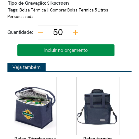
Tipo de Gravação:
Silkscreen
Tags:
|
Bolsa Térmica
Comprar Bolsa Termica 5 Litros
Personalizada
Quantidade:
Incluir no orçamento
Veja também
Bolsa Térmica para
Bolsa termica