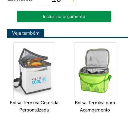
Incluir no orçamento
Veja também
Bolsa Térmica Colorida
Bolsa Termica para
M
Personalizada
Acampamento