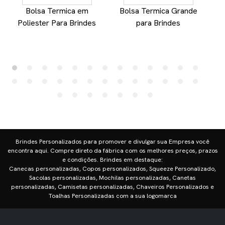
Bolsa Termica em
Bolsa Termica Grande
Poliester Para Brindes
para Brindes
Al
Brindes Personalizados para promover e divulgar sua Empresa você
encontra aqui. Compre direto da fábrica com os melhores preços, prazos
e condições. Brindes em destaque:
Canecas personalizadas, Copos personalizados, Squeeze Personalizado,
Sacolas personalizadas, Mochilas personalizadas, Canetas
personalizadas, Camisetas personalizadas, Chaveiros Personalizados e
Toalhas Personalizadas com a sua logomarca