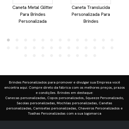
Caneta Metal Glitter
Caneta Translucida
Para Brindes
Personalizada Para
Personalizada
Brindes
Brindes Personalizados para promover e divulgar sua Empresa você
encontra aqui. Compre direto da fábrica com os melhores preços, prazos
e condições. Brindes em destaque:
Canecas personalizadas, Copos personalizados, Squeeze Personalizado,
Sacolas personalizadas, Mochilas personalizadas, Canetas
personalizadas, Camisetas personalizadas, Chaveiros Personalizados e
Toalhas Personalizadas com a sua logomarca