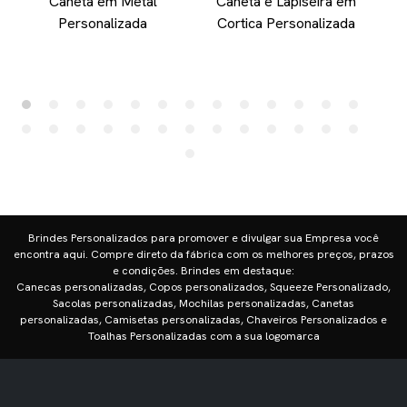
Caneta em Metal
Caneta e Lapiseira em
Personalizada
Cortica Personalizada
Brindes Personalizados para promover e divulgar sua Empresa você
encontra aqui. Compre direto da fábrica com os melhores preços, prazos
e condições. Brindes em destaque:
Canecas personalizadas, Copos personalizados, Squeeze Personalizado,
Sacolas personalizadas, Mochilas personalizadas, Canetas
personalizadas, Camisetas personalizadas, Chaveiros Personalizados e
Toalhas Personalizadas com a sua logomarca