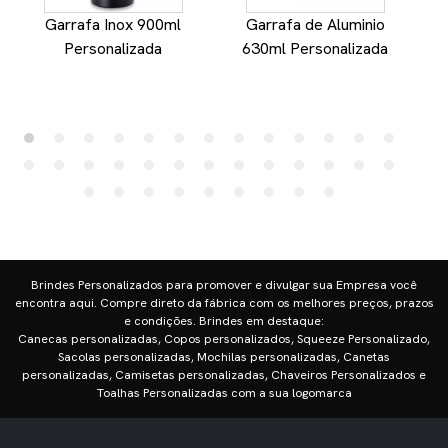
Garrafa Inox 900ml
Garrafa de Aluminio
Personalizada
630ml Personalizada
Brindes Personalizados para promover e divulgar sua Empresa você
encontra aqui. Compre direto da fábrica com os melhores preços, prazos
e condições. Brindes em destaque:
Canecas personalizadas, Copos personalizados, Squeeze Personalizado,
Sacolas personalizadas, Mochilas personalizadas, Canetas
personalizadas, Camisetas personalizadas, Chaveiros Personalizados e
Toalhas Personalizadas com a sua logomarca