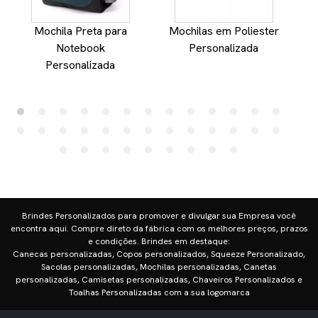
Mochila Preta para
Mochilas em Poliester
Notebook
Personalizada
Personalizada
Brindes Personalizados para promover e divulgar sua Empresa você
encontra aqui. Compre direto da fábrica com os melhores preços, prazos
e condições. Brindes em destaque:
Canecas personalizadas, Copos personalizados, Squeeze Personalizado,
Sacolas personalizadas, Mochilas personalizadas, Canetas
personalizadas, Camisetas personalizadas, Chaveiros Personalizados e
Toalhas Personalizadas com a sua logomarca