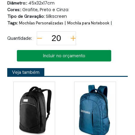
Diâmetro::
45x32x17cm
Cores::
Grafite, Preto e Cinza
Tipo de Gravação:
Silkscreen
Tags:
|
|
Mochilas Personalizadas
Mochila para Notebook
Quantidade:
Incluir no orçamento
Veja também