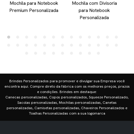
Mochila para Notebook
Mochila com Divisoria
Premium Personalizada
para Notebook
Personalizada
Brindes Personalizados para promover e divulgar sua Empresa você
encontra aqui. Compre direto da fábrica com os melhores preços, prazos
e condições. Brindes em destaque:
Canecas personalizadas, Copos personalizados, Squeeze Personalizado,
Sacolas personalizadas, Mochilas personalizadas, Canetas
personalizadas, Camisetas personalizadas, Chaveiros Personalizados e
Toalhas Personalizadas com a sua logomarca