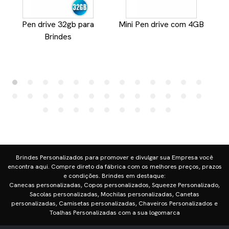
Pen drive 32gb para
Mini Pen drive com 4GB
Pe
Brindes
Brindes Personalizados para promover e divulgar sua Empresa você
encontra aqui. Compre direto da fábrica com os melhores preços, prazos
e condições. Brindes em destaque:
Canecas personalizadas, Copos personalizados, Squeeze Personalizado,
Sacolas personalizadas, Mochilas personalizadas, Canetas
personalizadas, Camisetas personalizadas, Chaveiros Personalizados e
Toalhas Personalizadas com a sua logomarca