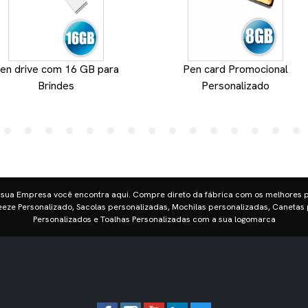
en drive com 16 GB para
Pen card Promocional
Brindes
Personalizado
 sua Empresa você encontra aqui. Compre direto da fábrica com os melhores 
eze Personalizado, Sacolas personalizadas, Mochilas personalizadas, Canetas 
Personalizados e Toalhas Personalizadas com a sua logomarca