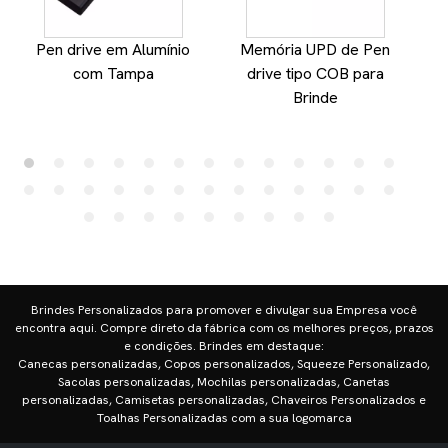
Pen drive em Alumínio
Memória UPD de Pen
com Tampa
drive tipo COB para
Brinde
Brindes Personalizados para promover e divulgar sua Empresa você
encontra aqui. Compre direto da fábrica com os melhores preços, prazos
e condições. Brindes em destaque:
Canecas personalizadas, Copos personalizados, Squeeze Personalizado,
Sacolas personalizadas, Mochilas personalizadas, Canetas
personalizadas, Camisetas personalizadas, Chaveiros Personalizados e
Toalhas Personalizadas com a sua logomarca