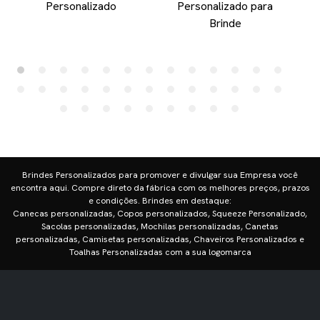
Personalizado
Personalizado para
Brinde
Brindes Personalizados para promover e divulgar sua Empresa você
encontra aqui. Compre direto da fábrica com os melhores preços, prazos
e condições. Brindes em destaque:
Canecas personalizadas, Copos personalizados, Squeeze Personalizado,
Sacolas personalizadas, Mochilas personalizadas, Canetas
personalizadas, Camisetas personalizadas, Chaveiros Personalizados e
Toalhas Personalizadas com a sua logomarca