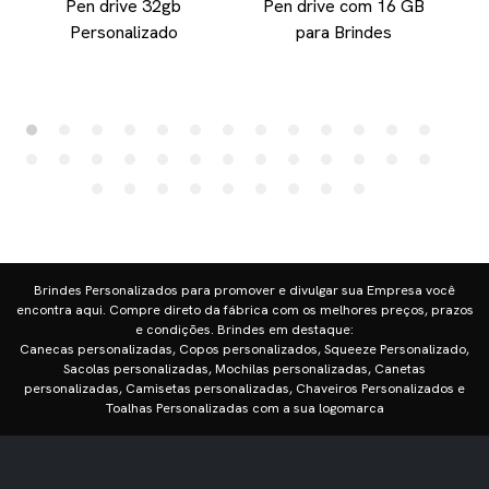
Pen drive 32gb
Pen drive com 16 GB
Personalizado
para Brindes
Brindes Personalizados para promover e divulgar sua Empresa você
encontra aqui. Compre direto da fábrica com os melhores preços, prazos
e condições. Brindes em destaque:
Canecas personalizadas, Copos personalizados, Squeeze Personalizado,
Sacolas personalizadas, Mochilas personalizadas, Canetas
personalizadas, Camisetas personalizadas, Chaveiros Personalizados e
Toalhas Personalizadas com a sua logomarca