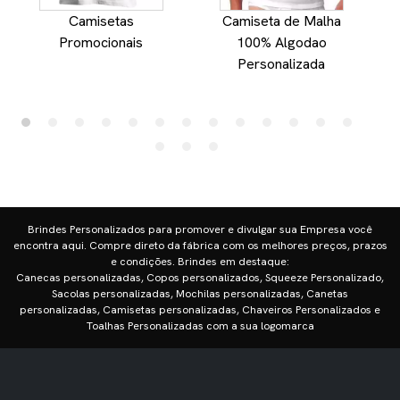
Camisetas
Camiseta de Malha
Promocionais
100% Algodao
Personalizada
Brindes Personalizados para promover e divulgar sua Empresa você
encontra aqui. Compre direto da fábrica com os melhores preços, prazos
e condições. Brindes em destaque:
Canecas personalizadas, Copos personalizados, Squeeze Personalizado,
Sacolas personalizadas, Mochilas personalizadas, Canetas
personalizadas, Camisetas personalizadas, Chaveiros Personalizados e
Toalhas Personalizadas com a sua logomarca