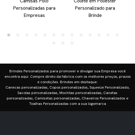
Camisas Polo
Colete em Poliester
Personalizadas para
Personalizado para
F
Empresas
Brinde
Brindes Personalizados para promover e divulgar sua Empresa você
encontra aqui. Compre direto da fábrica com os melhores preços, prazos
e condições. Brindes em destaque:
Canecas personalizadas, Copos personalizados, Squeeze Personalizado,
Sacolas personalizadas, Mochilas personalizadas, Canetas
personalizadas, Camisetas personalizadas, Chaveiros Personalizados e
Toalhas Personalizadas com a sua logomarca