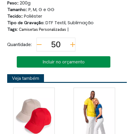
Peso::
200g
Tamanho::
P, M, G e GG
Tecido::
Poliéster
Tipo de Gravação:
DTF Textil, Sublimação
Tags:
|
Camisetas Personalizadas
Quantidade:
Incluir no orçamento
Veja também