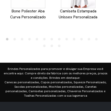
Bone Poliester Aba
Camiseta Estampada
Curva Personalizado
Unissex Personalizada
Brindes Personalizados para promover e divulgar sua Empresa você
encontra aqui. Compre direto da fábrica com os melhores preços, prazos
e condições. Brindes em destaque:
Canecas personalizadas, Copos personalizados, Squeeze Personalizado,
Sacolas personalizadas, Mochilas personalizadas, Canetas
personalizadas, Camisetas personalizadas, Chaveiros Personalizados e
Toalhas Personalizadas com a sua logomarca